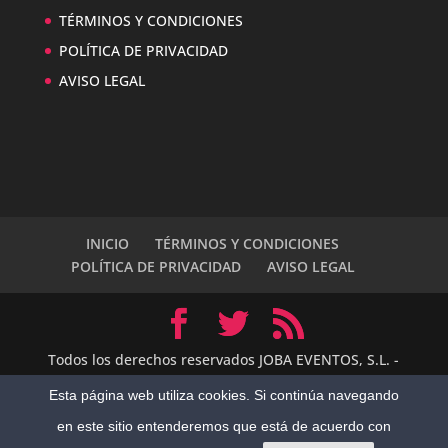
TÉRMINOS Y CONDICIONES
POLÍTICA DE PRIVACIDAD
AVISO LEGAL
INICIO
TÉRMINOS Y CONDICIONES
POLÍTICA DE PRIVACIDAD
AVISO LEGAL
Todos los derechos reservados JOBA EVENTOS, S.L. -
2014 Empresa Turística de Servicios
Esta página web utiliza cookies. Si continúa navegando
Complementarios número NR-V-188 de la Agencia
1
Hola, me llamo Juan Bautista y...
en este sitio entenderemos que está de acuerdo con
Valenciana de Turismo Rediseño por:
Alejandro