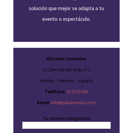
solución que mejor se adapta a tu
evento o espectáculo.
Oficinas Centrales
c/ Cami Vell del Grau nº 2
Gandia – Valencia – España
Teléfono:
615155780
Email:
info@jobaeventos.com
Tu nombre (obligatorio)