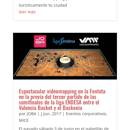
turísticamente tu ciudad
leer más
Espectacular videomapping en la Fonteta
en la previa del tercer partido de las
semifinales de la liga ENDESA entre el
Valencia Basket y el Baskonia
por
JOBA
|
J Jun, 2017
|
Eventos corporativos
,
MICE
El pasado sábado 3 de junio en el pabellón de