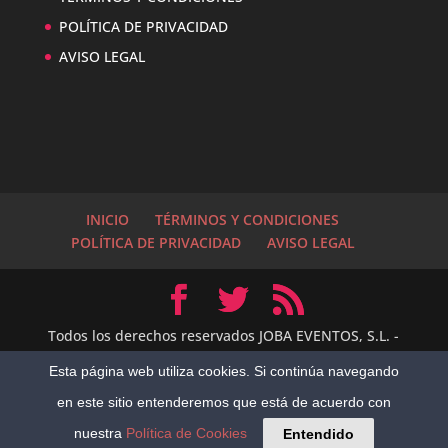
POLÍTICA DE PRIVACIDAD
AVISO LEGAL
INICIO
TÉRMINOS Y CONDICIONES
POLÍTICA DE PRIVACIDAD
AVISO LEGAL
Todos los derechos reservados JOBA EVENTOS, S.L. -
2014 Empresa Turística de Servicios
Esta página web utiliza cookies. Si continúa navegando
Complementarios número NR-V-188 de la Agencia
1
Hola, me llamo Juan Bautista y...
en este sitio entenderemos que está de acuerdo con
Valenciana de Turismo Rediseño por:
Alejandro
Perez
Diseñado por
Web & SEO Design
nuestra
Política de Cookies
Entendido
Open