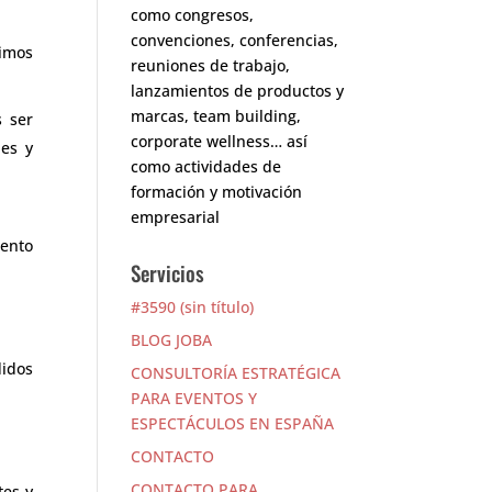
como congresos,
convenciones, conferencias,
cimos
reuniones de trabajo,
lanzamientos de productos y
marcas, team building,
s ser
corporate wellness… así
nes y
como actividades de
formación y motivación
empresarial
ento
Servicios
#3590 (sin título)
BLOG JOBA
didos
CONSULTORÍA ESTRATÉGICA
PARA EVENTOS Y
ESPECTÁCULOS EN ESPAÑA
CONTACTO
CONTACTO PARA
tes y