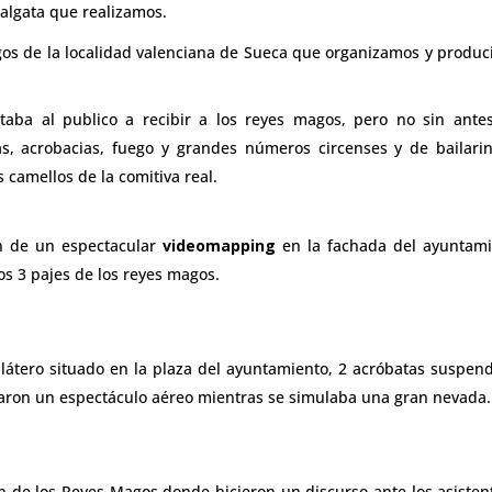
algata que realizamos.
gos de la localidad valenciana de Sueca que organizamos y produ
taba al publico a recibir a los reyes magos, pero no sin ante
s, acrobacias, fuego y grandes números circenses y de bailari
 camellos de la comitiva real.
n de un espectacular
videomapping
en la fachada del ayuntami
os 3 pajes de los reyes magos.
átero situado en la plaza del ayuntamiento, 2 acróbatas suspen
izaron un espectáculo aéreo mientras se simulaba una gran nevada.
ón de los Reyes Magos donde hicieron un discurso ante los asisten