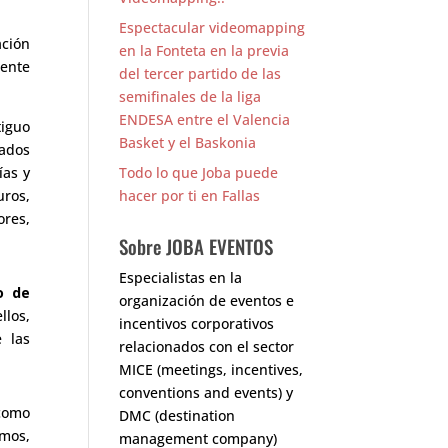
Espectacular videomapping
ación
en la Fonteta en la previa
mente
del tercer partido de las
semifinales de la liga
ENDESA entre el Valencia
tiguo
Basket y el Baskonia
ados
ías y
Todo lo que Joba puede
ros,
hacer por ti en Fallas
ores,
Sobre JOBA EVENTOS
Especialistas en la
o de
organización de eventos e
llos,
incentivos corporativos
e las
relacionados con el sector
MICE (meetings, incentives,
conventions and events) y
omo
DMC (destination
imos,
management company)