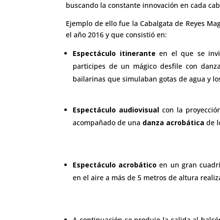
buscando la constante innovación en cada cab
Ejemplo de ello fue la Cabalgata de Reyes Ma
el año 2016 y que consistió en:
Espectáculo itinerante
en el que se invi
participes de un mágico desfile con danza
bailarinas que simulaban gotas de agua y los
Espectáculo audiovisual
con la proyecció
acompañado de una
danza acrobática
de l
Espectáculo acrobático
en un gran cuadril
en el aire a más de 5 metros de altura real
A continuación se produjo la salida al balc