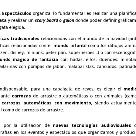
 Espectáculos
organiza, lo fundamental es realizar una planific
ata
y realizar un
story board o guión
donde poder definir gráfica
gata elegida.
cas tradicionales
relacionadas con el mundo de la navidad (an
áticas relacionadas con el
mundo infantil
como los dibujos anim
frozen, disney, minions, peter pan, superhéroes…) o con escenograf
undo mágico de fantasía
con hadas, elfos, duendes, minotau
ilarinas con pompas de jabón, malabaristas, zancudos, patinad
indispensable, para una cabalgata de reyes, es elegir el
medi
iante
carrozas
de arrastre o automáticas o con animales (came
e
carrozas automáticas con movimiento
, siendo actualment
í como de carrozas de arrastre.
 por la utilización de
nuevas tecnologías audiovisuales
c
grafías en los eventos y espectáculos que organizamos y produc