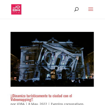
¡¡Dinamiza turísticamente tu ciudad con el
Videomapping!!
por
JOBA
|
8 May, 2022
|
Eventos corporativos
,