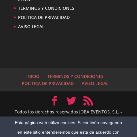
TÉRMINOS Y CONDICIONES
POLÍTICA DE PRIVACIDAD
AVISO LEGAL
INICIO
TÉRMINOS Y CONDICIONES
POLÍTICA DE PRIVACIDAD
AVISO LEGAL
Todos los derechos reservados JOBA EVENTOS, S.L. -
2014 Empresa Turística de Servicios
Esta página web utiliza cookies. Si continúa navegando
Complementarios número NR-V-188 de la Agencia
1
Hola, me llamo Juan Bautista y...
en este sitio entenderemos que está de acuerdo con
Valenciana de Turismo Rediseño por:
Alejandro